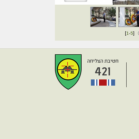
[
1
-
5
]