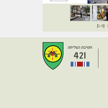
[
1
-
5
]