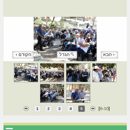
הבא
הגדל
הקודם
[
6
-
10
]
1
2
3
4
5