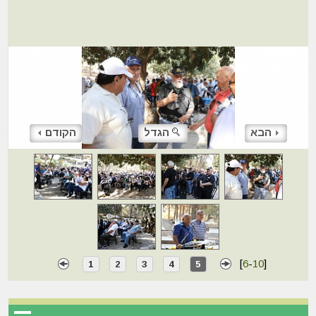
הבא
הגדל
הקודם
[
6
-
10
]
1
2
3
4
5