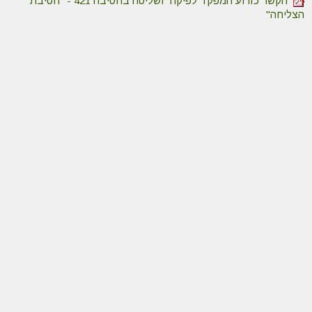
הקשר כזרוע המפקד לפיקוד ושליטה בחטיבה 421 - "חטיבת
הצליחה"