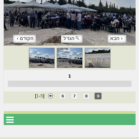
הבא
הגדל
הקודם
1
[
1
-
5
]
6
7
8
9