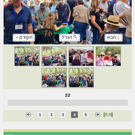
הבא
הגדל
הקודם
32
[
6
-
9
]
1
2
3
4
5