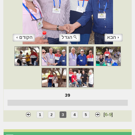
הבא
הגדל
הקודם
39
[
6
-
9
]
1
2
3
4
5