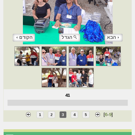
הבא
הגדל
הקודם
41
[
6
-
9
]
1
2
3
4
5