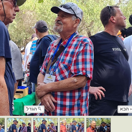
הבא
הגדל