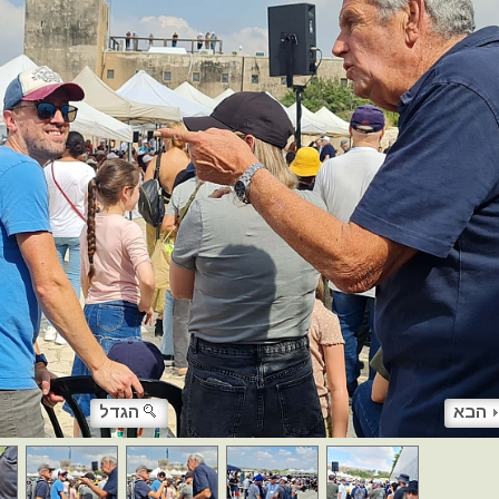
הבא
הגדל