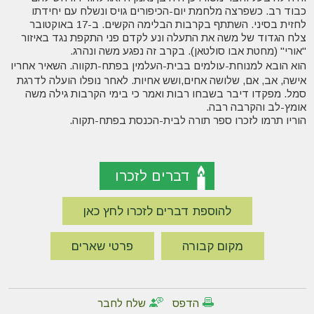
כבוד רב. כשפרצה מלחמת יום-הכיפורים גויס ונשלח עם יחידתו
לחזית בסיני.
השתתף בקרבות הבלימה הקשים. ב-17 באוקטובר
צלח הגדוד של משה את התעלה ונע לקדם פני התקפת נגד באיזור
"אורי" (מחטת אבו סולטאן). בקרב זה נפגע משה ונהרג.
הוא הובא למנוחת-עולמים בבית-העלמין בפתח-תקווה. השאיר אחריו
אישה, אב, אם, שלושה אחים,ושש אחיות. לאחר נופלו הועלה לדרגת
סמל. מפקדו דיבר בשבחו רבות ואמר כי בימי הקרבות גילה משה
אומץ-לב והקרבה רבה.
הוריו תרמו לזכרו ספר תורה לבית-הכנסת בפתח-תקוה
.
דברים לזכרו
להוספת דברים לזכרו לחץ כאן
מקום קבורה
פרטי שארים
הדפס
שלח לחבר