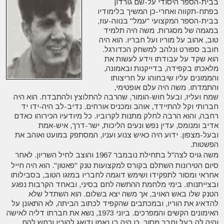
בבית-הספר היסודי על-שם גורדון
בפתח-תקווה ואחרי-כן המשיך בלימודיו
בבית-הספר המקצועי "עמל" בנווה-עוז,
במגמה של מסגרות. משה היה תלמיד
טוב, אהוב על מוריו ועל חבריו. הוא היה
חובב ספורט ונלהב למשחק הכדורגל.
הוא שקד על עבודתו וידע לעשות את
מלאכתו בקפידה, בדייקנות ובאמונה,
והממונים עליו שיבחוהו על חריצותו
והתמדתו. משה היה עלם אופטימי,
שמח ועליז, ובעל חוש-הומור, שהרבה להתלוצץ ולהתבדח. הוא היה
חברותי וקל להתיידד, אוהב ומכניס אורחים. נדיב-לב היה-ידו יד
רחבה, והוא הרבה לחלק מתנות לקרוביו. כל מיודעיו הכירוהו כאדם
אדיב ומנומס, עדין נפש ונעים הליכות, ישר-דרך, איש-אמת
ובעל-מצפון. ידוע היה כאיש צנוע ועניו, המסתפק במועט ואוהב את
הפשטות
.
משה גויס לצה"ל בתחילת נובמבר 1967 והוצב לחיל השריון. לאחר
סיום הטירונות השתלם בקורס למקצועות טנק "פאטון". הוא היה חייל
אחראי ומסור לתפקידו ושימש דוגמה לחבריו במזגו הטוב, בסבילותו
ובצייתנותו. בימי מלחמת ההתשה לחם בסיני, ובאחד הקרבות נפגע
הטנק שלו באש האויב, אך משה יצא בשלום. הוא השתדל שלא
להדאיג את הוריו, ובמכתבים שהקפיד לכתוב הביתה, לא התאונן על
האימונים הקשים והמפרכים. ביוני 1973, נשא את חברתו דליה לאישה
והיה לה בעל וחבר מסור. כן היה בן נאמן ודואג להוריו ורחש להם