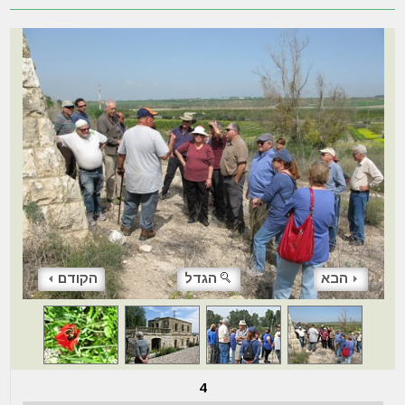
הבא
הגדל
הקודם
4